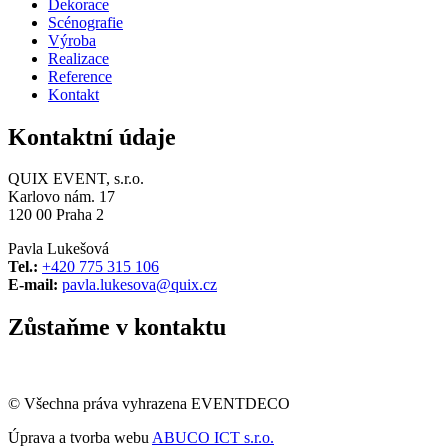
Dekorace
Scénografie
Výroba
Realizace
Reference
Kontakt
Kontaktní údaje
QUIX EVENT, s.r.o.
Karlovo nám. 17
120 00 Praha 2
Pavla Lukešová
Tel.:
+420 775 315 106
E-mail:
pavla.lukesova@quix.cz
Zůstaňme v kontaktu
© Všechna práva vyhrazena EVENTDECO
Úprava a tvorba webu
ABUCO ICT s.r.o.