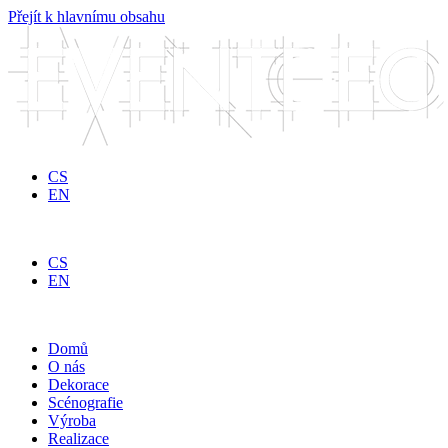
Přejít k hlavnímu obsahu
CS
EN
CS
EN
Domů
O nás
Dekorace
Scénografie
Výroba
Realizace