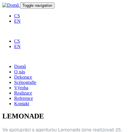
Přejít k hlavnímu obsahu
Toggle navigation
CS
EN
CS
EN
Domů
O nás
Dekorace
Scénografie
Výroba
Realizace
Reference
Kontakt
LEMONADE
Ve spolupráci s agenturou Lemonade jsme realizovali 25.