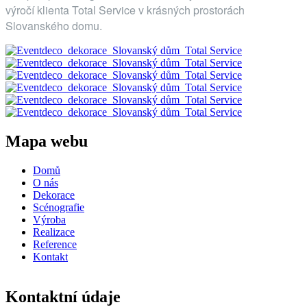
výročí klienta Total Service v krásných prostorách
Slovanského domu.
Mapa webu
Domů
O nás
Dekorace
Scénografie
Výroba
Realizace
Reference
Kontakt
Kontaktní údaje