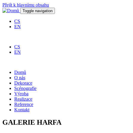
Přejít k hlavnímu obsahu
Toggle navigation
CS
EN
CS
EN
Domů
O nás
Dekorace
Scénografie
Výroba
Realizace
Reference
Kontakt
GALERIE HARFA